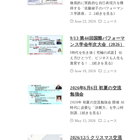
徹底的に実践的な自己表現力を獲
得する「佐藤綾子のパフォーマン
ス学講座」 2...[続きを見る]
June 23, 2026
ニュース
9/13 第44回国際パフォーマ
ンス学会年次大会（2026）
I時代を生き抜く究極の武器】 伝
え方ひとつで、ビジネスも人生も
激変する！ ...[続きを見る]
June 19, 2026
ニュース
2026年6月6日 初夏の交流
勉強会
2026年 初夏の交流勉強会 開催 AI
時代に必要な「決断力」を学ぶ特
別講...[続きを見る]
May 15, 2026
ニュース
2026/12/5 クリスマス交流