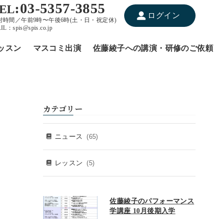
:03-5357-3855
EL
ログイン
付時間／午前9時〜午後6時(土・日・祝定休)
IL：spis@spis.co.jp
ッスン
マスコミ出演
佐藤綾子への講演・研修のご依頼
カテゴリー
ニュース
(65)
レッスン
(5)
佐藤綾子のパフォーマンス
学講座 10月後期入学