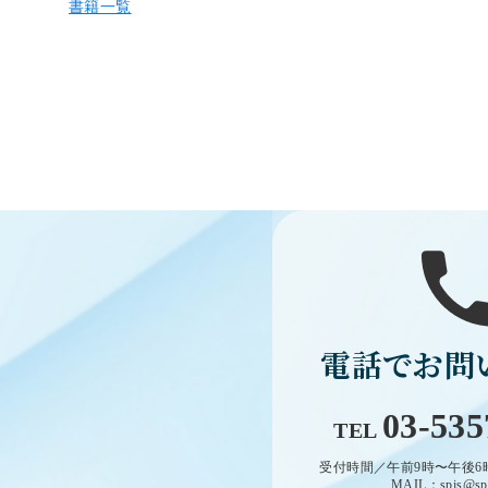
書籍一覧
電話でお問
03-535
TEL
受付時間／午前9時〜午後6
MAIL：spis@spis