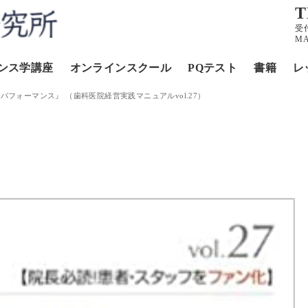
T
受
MA
ンス学講座
オンラインスクール
PQテスト
書籍
レ
フォーマンス』 （歯科医院経営実践マニュアルvol.27）