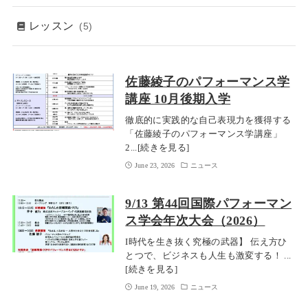
レッスン
(5)
佐藤綾子のパフォーマンス学
講座 10月後期入学
徹底的に実践的な自己表現力を獲得する
「佐藤綾子のパフォーマンス学講座」
2...[続きを見る]
June 23, 2026
ニュース
9/13 第44回国際パフォーマン
ス学会年次大会（2026）
I時代を生き抜く究極の武器】 伝え方ひ
とつで、ビジネスも人生も激変する！ ...
[続きを見る]
June 19, 2026
ニュース