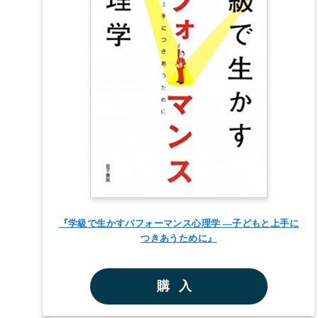
『学級で生かすパフォーマンス心理学 ―子どもと上手に
つきあうために』
購入