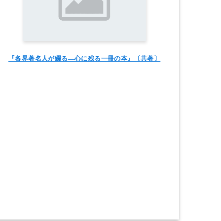
『各界著名人が綴る―心に残る一冊の本』〔共著〕