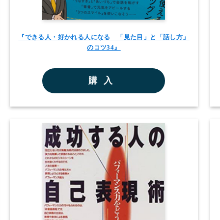
『できる人・好かれる人になる 「見た目」と「話し方」
のコツ34』
購入