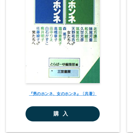
『男のホンネ、女のホンネ』〔共著〕
購入