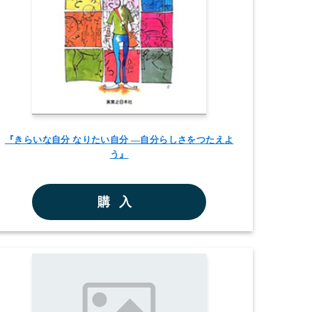
『きらいな自分 なりたい自分 ―自分らしさをつたえよ
う』
購入