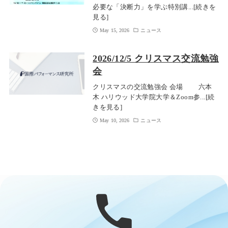
必要な「決断力」を学ぶ特別講...[続きを
見る]
May 15, 2026
ニュース
2026/12/5 クリスマス交流勉強
会
クリスマスの交流勉強会 会場 六本
木 ハリウッド大学院大学＆Zoom参...[続
きを見る]
May 10, 2026
ニュース