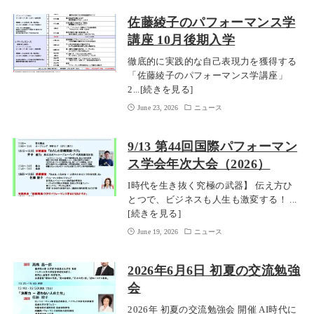
佐藤綾子のパフォーマンス学
講座 10月後期入学
徹底的に実践的な自己表現力を獲得する
「佐藤綾子のパフォーマンス学講座」
2...[続きを見る]
June 23, 2026
ニュース
9/13 第44回国際パフォーマン
ス学会年次大会（2026）
I時代を生き抜く究極の武器】 伝え方ひ
とつで、ビジネスも人生も激変する！ ...
[続きを見る]
June 19, 2026
ニュース
2026年6月6日 初夏の交流勉強
会
2026年 初夏の交流勉強会 開催 AI時代に