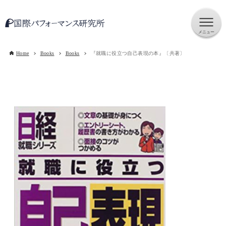
Home
Books
Books
『就職に役立つ自己表現の本』〔共著〕