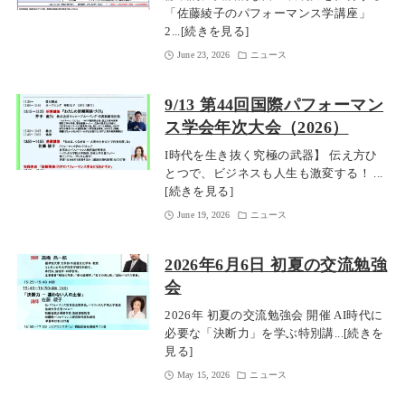
「佐藤綾子のパフォーマンス学講座」
2...[続きを見る]
June 23, 2026
ニュース
9/13 第44回国際パフォーマン
ス学会年次大会（2026）
I時代を生き抜く究極の武器】 伝え方ひ
とつで、ビジネスも人生も激変する！ ...
[続きを見る]
June 19, 2026
ニュース
2026年6月6日 初夏の交流勉強
会
2026年 初夏の交流勉強会 開催 AI時代に
必要な「決断力」を学ぶ特別講...[続きを
見る]
May 15, 2026
ニュース